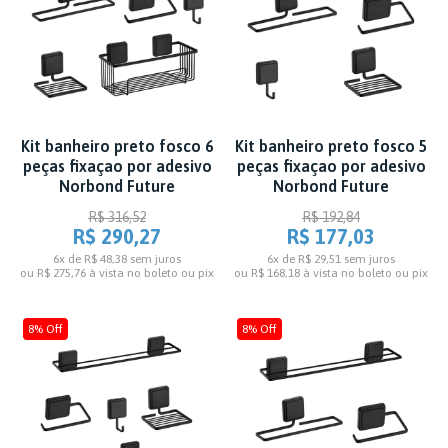
Kit banheiro preto fosco 6
Kit banheiro preto fosco 5
peças fixaçao por adesivo
peças fixaçao por adesivo
Norbond Future
Norbond Future
R$ 316,52
R$ 192,84
R$ 290,27
R$ 177,03
6x de R$ 48,38
sem juros
6x de R$ 29,51
sem juros
ou
R$ 275,76
à vista no boleto ou pix
ou
R$ 168,18
à vista no boleto ou pix
8% Off
8% Off