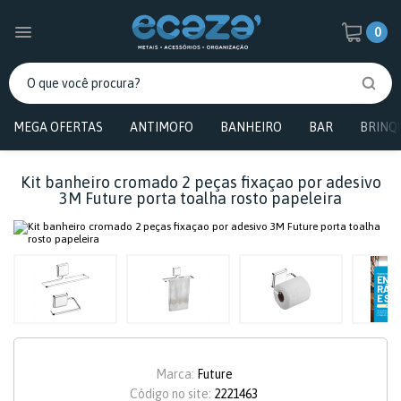
0
MEGA OFERTAS
ANTIMOFO
BANHEIRO
BAR
BRINQ
Kit banheiro cromado 2 peças fixaçao por adesivo
3M Future porta toalha rosto papeleira
Marca:
Future
Código no site:
2221463