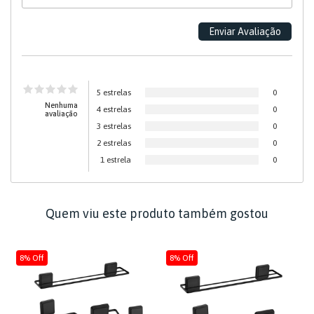
5 estrelas
0
Nenhuma
4 estrelas
0
avaliação
3 estrelas
0
2 estrelas
0
1 estrela
0
Quem viu este produto também gostou
8% Off
8% Off