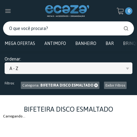
0
MEGA OFERTAS
ANTIMOFO
BANHEIRO
BAR
BRINQ
Ordenar:
A - Z
Filtros:
Categoria:
BIFETEIRA DISCO ESMALTADO
Exibir Filtros
BIFETEIRA DISCO ESMALTADO
Carregando...