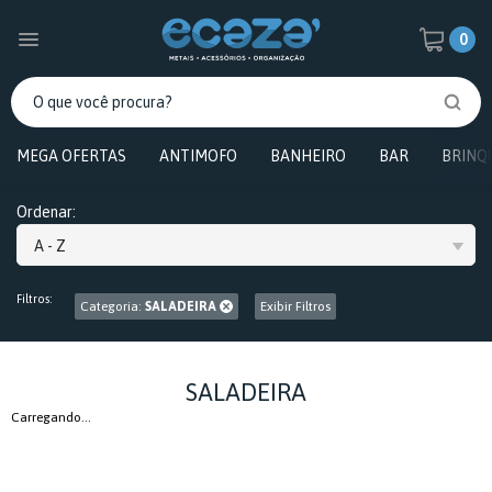
0
MEGA OFERTAS
ANTIMOFO
BANHEIRO
BAR
BRINQ
Ordenar:
A - Z
Filtros:
Categoria:
SALADEIRA
Exibir Filtros
SALADEIRA
Carregando...