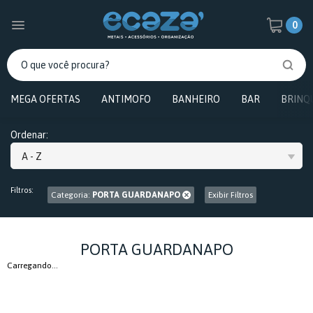
0
MEGA OFERTAS
ANTIMOFO
BANHEIRO
BAR
BRINQ
Ordenar:
A - Z
Filtros:
Categoria:
PORTA GUARDANAPO
Exibir Filtros
PORTA GUARDANAPO
Carregando...