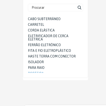
CHA E CAFÉ
ORGANIZADORES
CABO SUBTERRÂNEO
UTILIDADES DOMÉSTICAS
CARRETEL
CORDA ELÁSTICA
CUTELARIA
ELETRIFICADOR DE CERCA
ELETRICA
COZINHA
FERRÃO ELETRÔNICO
FITA E FIO ELETROPLÁSTICO
PRODUTOS TÉRMICOS
HASTE TERRA COM CONECTOR
CONTROLE DE PRAGAS
ISOLADOR
PARA RAIO
SEGURANÇA E PROTEÇÃO -
PORTEIRA
LINHA RURAL
VARETA E CLIPS
VOLTÍMETRO