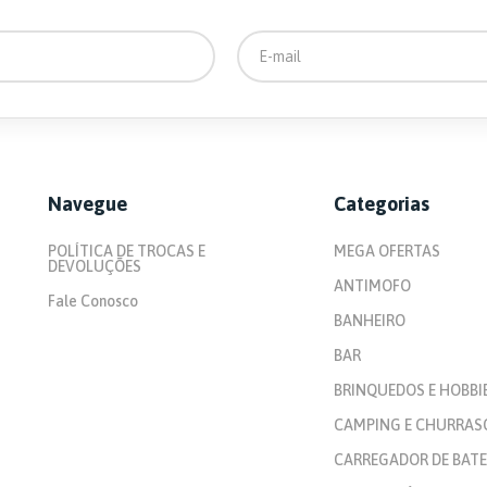
SABONETEIRA
ACABAMENTO PARA
MONOCOMANDO CHUVEIRO
PORTA SABONETE LIQUIDO
ACABAMENTO DE REGISTRO
Navegue
Categorias
PORTA TOALHA DE BANCADA
POLÍTICA DE TROCAS E
MEGA OFERTAS
SUPORTE SECADOR DE
DEVOLUÇÕES
CABELO
ANTIMOFO
Fale Conosco
BANHEIRO
BAR
BRINQUEDOS E HOBBI
CAMPING E CHURRAS
CARREGADOR DE BATE