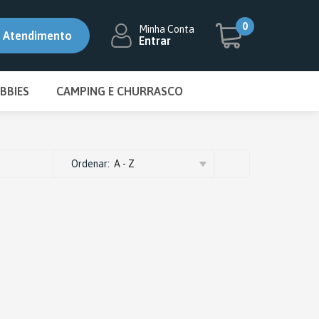
5% OFF
0
Minha Conta
Atendimento
Entrar
BBIES
CAMPING E CHURRASCO
-1693
6-9049
DISMAT
BIFETEIRA DISCO
ecaza.com.br
ESMALTADO
Ordenar:
A - Z
CHURRASQUEIRA
CONJUNTO GARFO E FACA
ESPETO
FOGAREIRO
GRELHA