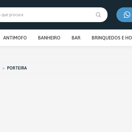
EIRA COMPRA?
FRETE
UTILIZE O CUPOM ''PRIMEIRAS'' E GANHE 
GRÁTIS PARA RS, SC, PR, SP
ANTIMOFO
BANHEIRO
BAR
BRINQUEDOS E HO
(54) 3027
(54) 9962
CONJUNTO PARA BANCADA
ADEGA
BRINQUEDOS 
contato@
TOALHEIRO
BALDE DE GELO
>
PORTEIRA
PORTA SHAMPOO
CHAMPANHEIRA
PORTA ESCOVA / CREME
DENTAL
CONJUNTO PARA BANCADA
TAMPA PARA VÁLVULA DE
DESCARGA