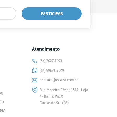
Atendimento
(54) 3027-1693
(54) 99626-9049
contato@ecaza.com.br
Rua Moreira César, 1519 - Loja
ES
4 - Bairro Pio X
CO
Caxias do Sul (RS)
RIA