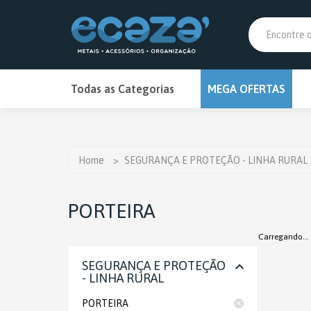
PRIM
Todas as Categorias
MEGA OFERTAS
MEGA OFERTAS
ANTIMOFO
Home
>
SEGURANÇA E PROTEÇÃO - LINHA RURAL
BANHEIRO
PORTEIRA
BAR
Carregando...
BRINQUEDOS E HOBBIES
SEGURANÇA E PROTEÇÃO
CAMPING E CHURRASCO
- LINHA RURAL
CARREGADOR DE BATERIA
PORTEIRA