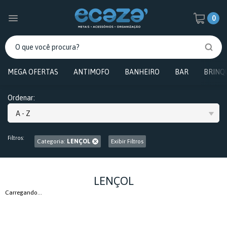
0
MEGA OFERTAS
ANTIMOFO
BANHEIRO
BAR
BRINQ
Ordenar:
A - Z
Filtros:
Categoria:
LENÇOL
Exibir Filtros
LENÇOL
Carregando...