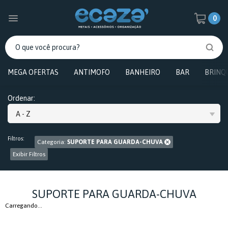
0
MEGA OFERTAS
ANTIMOFO
BANHEIRO
BAR
BRINQ
Ordenar:
A - Z
Filtros:
Categoria:
SUPORTE PARA GUARDA-CHUVA
Exibir Filtros
SUPORTE PARA GUARDA-CHUVA
Carregando...