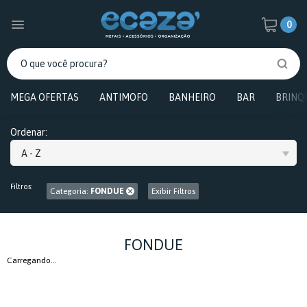
0
MEGA OFERTAS
ANTIMOFO
BANHEIRO
BAR
BRINQ
Ordenar:
A - Z
Filtros:
Categoria:
FONDUE
Exibir Filtros
FONDUE
Carregando...