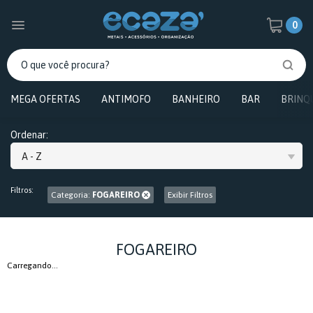
0
MEGA OFERTAS
ANTIMOFO
BANHEIRO
BAR
BRINQ
Ordenar:
A - Z
Filtros:
Categoria:
FOGAREIRO
Exibir Filtros
FOGAREIRO
Carregando...