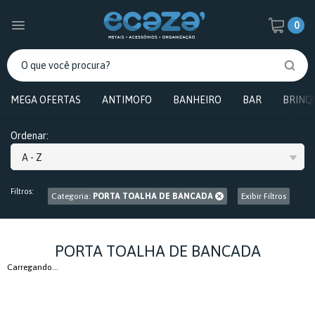
0
MEGA OFERTAS
ANTIMOFO
BANHEIRO
BAR
BRINQ
Ordenar:
A - Z
Filtros:
Categoria:
PORTA TOALHA DE BANCADA
Exibir Filtros
PORTA TOALHA DE BANCADA
Carregando...