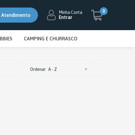
5% OFF
0
Minha Conta
Atendimento
Entrar
BBIES
CAMPING E CHURRASCO
-1693
6-9049
DISMAT
BIFETEIRA DISCO
ecaza.com.br
ESMALTADO
Ordenar:
A - Z
CHURRASQUEIRA
CONJUNTO GARFO E FACA
ESPETO
FOGAREIRO
GRELHA