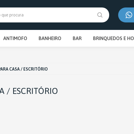
EIRA COMPRA?
FRETE
UTILIZE O CUPOM ''PRIMEIRAS'' E GANHE 
GRÁTIS PARA RS, SC, PR, SP
ANTIMOFO
BANHEIRO
BAR
BRINQUEDOS E HO
(54) 3027
(54) 9962
CONJUNTO PARA BANCADA
ADEGA
BRINQUEDOS 
contato@
TOALHEIRO
BALDE DE GELO
ARA CASA / ESCRITÓRIO
PORTA SHAMPOO
CHAMPANHEIRA
 / ESCRITÓRIO
PORTA ESCOVA / CREME
DENTAL
CONJUNTO PARA BANCADA
TAMPA PARA VÁLVULA DE
DESCARGA