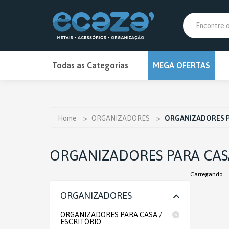
PRIM
Todas as Categorias
MEGA OFERTAS
MEGA OFERTAS
ANTIMOFO
Home
>
ORGANIZADORES
>
ORGANIZADORES P
BANHEIRO
ORGANIZADORES PARA CASA
BAR
Carregando...
BRINQUEDOS E HOBBIES
ORGANIZADORES
CAMPING E CHURRASCO
ORGANIZADORES PARA CASA /
CARREGADOR DE BATERIA
ESCRITÓRIO