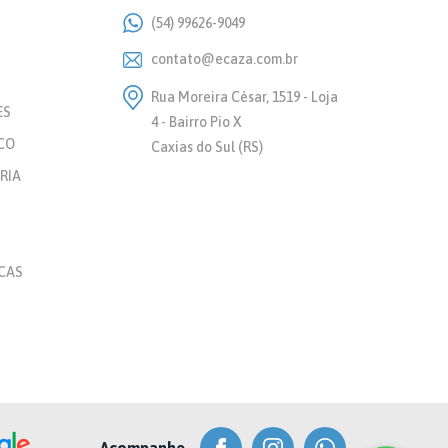
(54) 99626-9049
contato@ecaza.com.br
Rua Moreira César, 1519 - Loja
ES
4 - Bairro Pio X
CO
Caxias do Sul (RS)
RIA
CAS