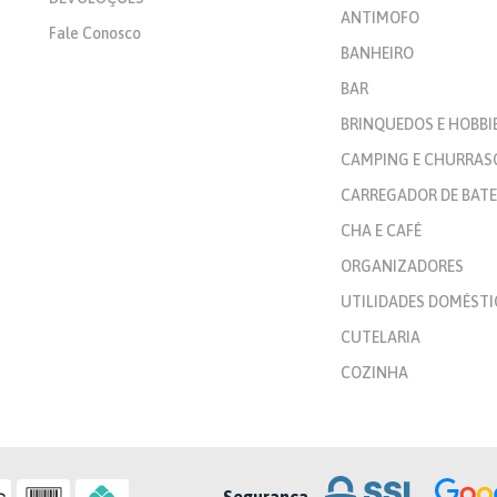
ANTIMOFO
SABONETEIRA
Fale Conosco
BANHEIRO
ACABAMENTO PARA
BAR
MONOCOMANDO CHUVEIRO
BRINQUEDOS E HOBBI
PORTA SABONETE LIQUIDO
CAMPING E CHURRAS
ACABAMENTO DE REGISTRO
CARREGADOR DE BATE
PORTA TOALHA DE BANCADA
CHA E CAFÉ
ORGANIZADORES
SUPORTE SECADOR DE
CABELO
UTILIDADES DOMÉSTI
CUTELARIA
COZINHA