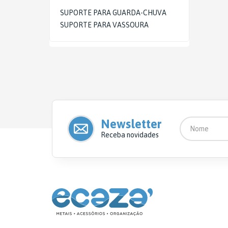
CHA E CAFÉ
SUPORTE PARA GUARDA-CHUVA
SUPORTE PARA VASSOURA
ORGANIZADORES
UTILIDADES DOMÉSTICAS
CUTELARIA
COZINHA
PRODUTOS TÉRMICOS
Newsletter
CONTROLE DE PRAGAS
Receba novidades
SEGURANÇA E PROTEÇÃO -
LINHA RURAL