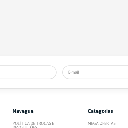
KIT DE ACESSORIO PARA
BANHEIRO
PORTA PAPEL HIGIÊNICO
BANDEJA
ESCOVA SANITARIA
PORTA PAPEL HIGIÊNICO DE
CHÃO
FIXAÇAO POR ADESIVO
TECNOLOGIA 3M
PORTA COTONETE /
ALGODÃO
CABIDE GANCHO
Navegue
Categorias
FIXAÇÃO POR VENTOSA
POLÍTICA DE TROCAS E
MEGA OFERTAS
ESPELHO ANTIEMBAÇANTE
DEVOLUÇÕES