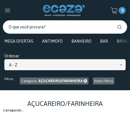
0
MEGA OFERTAS
ANTIMOFO
BANHEIRO
BAR
BRINQ
Ordenar:
A - Z
Filtros:
Categoria:
AÇUCAREIRO/FARINHEIRA
Exibir Filtros
AÇUCAREIRO/FARINHEIRA
Carregando...