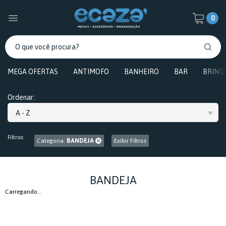
0
MEGA OFERTAS
ANTIMOFO
BANHEIRO
BAR
BRINQ
Ordenar:
A - Z
Filtros:
Categoria:
BANDEJA
Exibir Filtros
BANDEJA
Carregando...