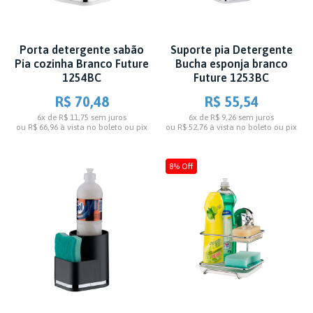
Porta detergente sabão
Suporte pia Detergente
Pia cozinha Branco Future
Bucha esponja branco
1254BC
Future 1253BC
R$ 70,48
R$ 55,54
6x de R$ 11,75
sem juros
6x de R$ 9,26
sem juros
ou
R$ 66,96
à vista no boleto ou pix
ou
R$ 52,76
à vista no boleto ou pix
8% Off