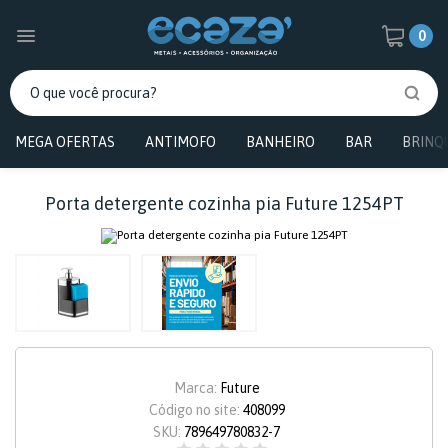
0
MEGA OFERTAS
ANTIMOFO
BANHEIRO
BAR
BRINQ
Porta detergente cozinha pia Future 1254PT
Marca:
Future
Código no site:
408099
SKU:
789649780832-7