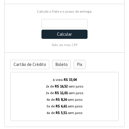
Calcule o frete e o prazo de entrega.
Calcular
Não sei meu CEP
Cartão de Crédito
Boleto
Pix
à vista
R$ 33,04
2x de
R$ 16,52
sem juros
3x de
R$ 11,01
sem juros
4x de
R$ 8,26
sem juros
5x de
R$ 6,61
sem juros
6x de
R$ 5,51
sem juros