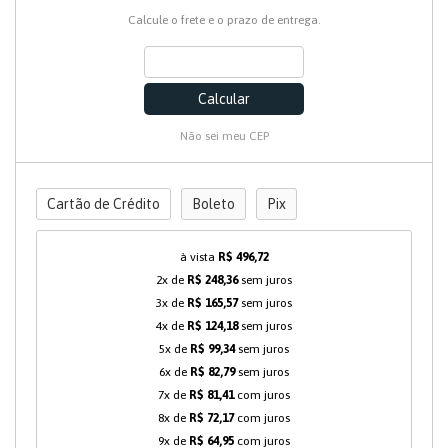
Calcule o frete e o prazo de entrega.
Calcular
Não sei meu CEP
Cartão de Crédito
Boleto
Pix
à vista
R$ 496,72
2x de
R$ 248,36
sem juros
3x de
R$ 165,57
sem juros
4x de
R$ 124,18
sem juros
5x de
R$ 99,34
sem juros
6x de
R$ 82,79
sem juros
7x de
R$ 81,41
com juros
8x de
R$ 72,17
com juros
9x de
R$ 64,95
com juros