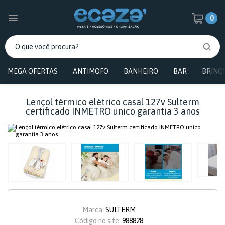
0
MEGA OFERTAS
ANTIMOFO
BANHEIRO
BAR
BRINQ
Lençol térmico elétrico casal 127v Sulterm
certificado INMETRO unico garantia 3 anos
Marca:
SULTERM
Código no site:
988828