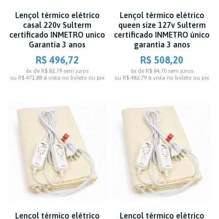
Lençol térmico elétrico
Lençol térmico elétrico
casal 220v Sulterm
queen size 127v Sulterm
certificado INMETRO unico
certificado INMETRO único
Garantia 3 anos
garantia 3 anos
R$ 496,72
R$ 508,20
6x de R$ 82,79
sem juros
6x de R$ 84,70
sem juros
ou
R$ 471,88
à vista no boleto ou pix
ou
R$ 482,79
à vista no boleto ou pix
Lençol térmico elétrico
Lençol térmico elétrico