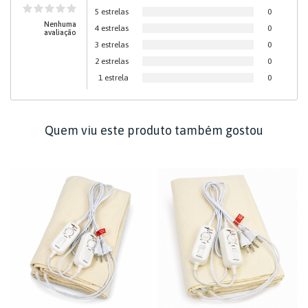
5 estrelas
0
Nenhuma
4 estrelas
0
avaliação
3 estrelas
0
2 estrelas
0
1 estrela
0
Quem viu este produto também gostou