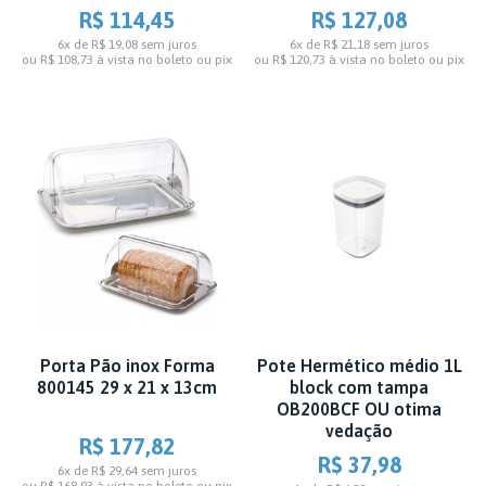
R$ 114,45
R$ 127,08
6x de R$ 19,08
sem juros
6x de R$ 21,18
sem juros
ou
R$ 108,73
à vista no boleto ou pix
ou
R$ 120,73
à vista no boleto ou pix
Porta Pão inox Forma
Pote Hermético médio 1L
800145 29 x 21 x 13cm
block com tampa
OB200BCF OU otima
vedação
R$ 177,82
R$ 37,98
6x de R$ 29,64
sem juros