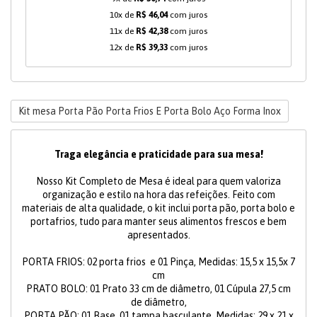
10x de
R$ 46,04
com juros
11x de
R$ 42,38
com juros
12x de
R$ 39,33
com juros
Kit mesa Porta Pão Porta Frios E Porta Bolo Aço Forma Inox
Traga elegância e praticidade para sua mesa!
Nosso Kit Completo de Mesa é ideal para quem valoriza
organização e estilo na hora das refeições. Feito com
materiais de alta qualidade, o kit inclui porta pão, porta bolo e
portafrios, tudo para manter seus alimentos frescos e bem
apresentados.
PORTA FRIOS: 02 porta frios e 01 Pinça, Medidas: 15,5 x 15,5x 7
cm
PRATO BOLO: 01 Prato 33 cm de diâmetro, 01 Cúpula 27,5 cm
de diâmetro,
PORTA PÃO: 01 Base, 01 tampa basculante, Medidas: 29 x 21 x