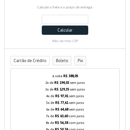
Calcule o frete e o prazo de entrega.
Calcular
Não sei meu CEP
Cartão de Crédito
Boleto
Pix
à vista
R$ 388,05
2x de
R$ 194,03
sem juros
3x de
R$ 129,35
sem juros
4x de
R$ 97,01
sem juros
5x de
R$ 77,61
sem juros
6x de
R$ 64,68
sem juros
7x de
R$ 63,60
com juros
8x de
R$ 56,38
com juros
9x de
R$ 50,74
com juros