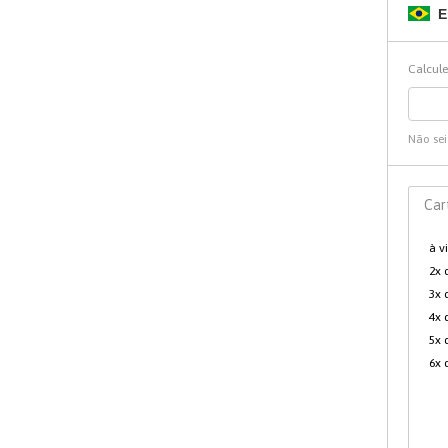
E
SABONETEIRA
ACABAMENTO PARA
Calcule
MONOCOMANDO CHUVEIRO
PORTA SABONETE LIQUIDO
Não se
ACABAMENTO DE REGISTRO
PORTA TOALHA DE BANCADA
Car
SUPORTE SECADOR DE
à v
CABELO
2x 
3x 
4x 
5x 
6x 