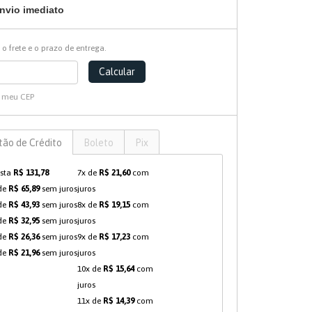
nvio imediato
 o frete e o prazo de entrega.
Calcular
i meu CEP
tão de Crédito
Boleto
Pix
ista
R$ 131,78
7x de
R$ 21,60
com
de
R$ 65,89
sem juros
juros
de
R$ 43,93
sem juros
8x de
R$ 19,15
com
de
R$ 32,95
sem juros
juros
de
R$ 26,36
sem juros
9x de
R$ 17,23
com
de
R$ 21,96
sem juros
juros
10x de
R$ 15,64
com
juros
11x de
R$ 14,39
com