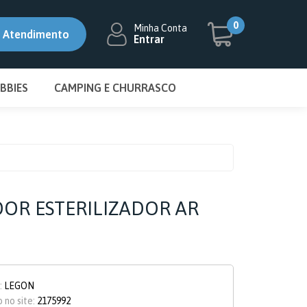
5% OFF
5% OFF
0
Minha Conta
Atendimento
Entrar
BBIES
CAMPING E CHURRASCO
-1693
6-9049
DISMAT
BIFETEIRA DISCO
ecaza.com.br
ESMALTADO
CHURRASQUEIRA
CONJUNTO GARFO E FACA
OR ESTERILIZADOR AR
ESPETO
FOGAREIRO
GRELHA
:
LEGON
 no site:
2175992