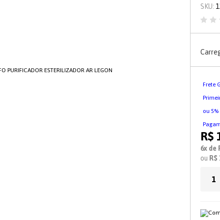
KIT DE ACESSORIO PARA
SKU:
1
BANHEIRO
PORTA PAPEL HIGIÊNICO
Carre
BANDEJA
ESCOVA SANITARIA
Frete 
PORTA PAPEL HIGIÊNICO DE
Prime
CHÃO
ou 5%
FIXAÇAO POR ADESIVO
Pagame
TECNOLOGIA 3M
R$ 
PORTA COTONETE /
6x de 
ALGODÃO
ou
R$ 
CABIDE GANCHO
FIXAÇÃO POR VENTOSA
ESPELHO ANTIEMBAÇANTE