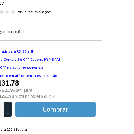
27
Visualizar avaliações
gando opções..
Grátis para RS, SC e SP
ira Compra 5% OFF Cupom: PRIMEIRAS
 OFF no pagamento por pix
nto em até 6x sem juros no cartão
131,78
R$ 21,96
sem juros
125,19
à vista no boleto ou pix
+
Comprar
-