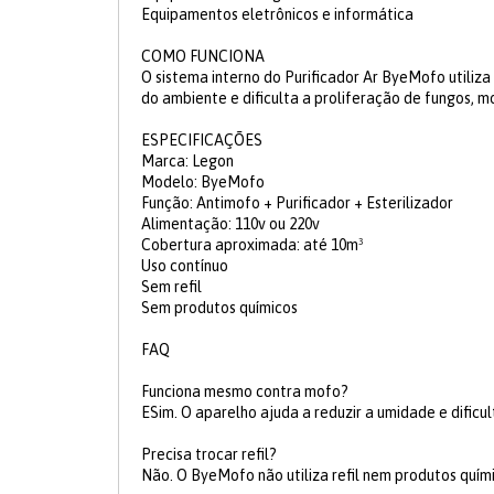
Equipamentos eletrônicos e informática
COMO FUNCIONA
O sistema interno do Purificador Ar ByeMofo utiliz
do ambiente e dificulta a proliferação de fungos, mo
ESPECIFICAÇÕES
Marca: Legon
Modelo: ByeMofo
Função: Antimofo + Purificador + Esterilizador
Alimentação: 110v ou 220v
Cobertura aproximada: até 10m³
Uso contínuo
Sem refil
Sem produtos químicos
FAQ
Funciona mesmo contra mofo?
ESim. O aparelho ajuda a reduzir a umidade e dificul
Precisa trocar refil?
Não. O ByeMofo não utiliza refil nem produtos quími