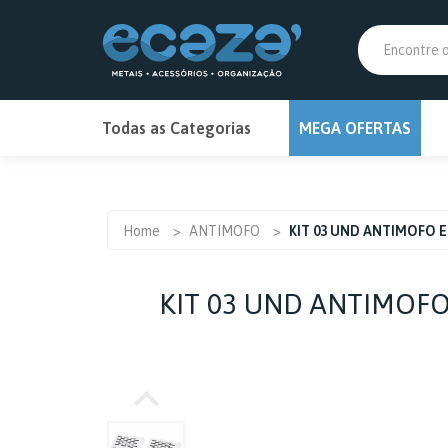
PRIM
PRIM
Todas as Categorias
MEGA OFERTAS
MEGA OFERTAS
ANTIMOFO
Home
>
ANTIMOFO
>
KIT 03 UND ANTIMOFO 
BANHEIRO
KIT 03 UND ANTIMOF
BAR
BRINQUEDOS E HOBBIES
CAMPING E CHURRASCO
CARREGADOR DE BATERIA