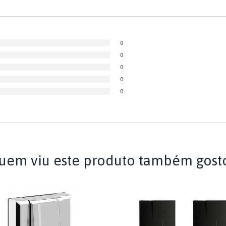
0
0
0
0
0
uem viu este produto também gost