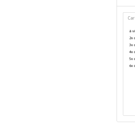
SABONETEIRA
Car
ACABAMENTO PARA
MONOCOMANDO CHUVEIRO
à v
PORTA SABONETE LIQUIDO
2x 
3x 
ACABAMENTO DE REGISTRO
4x 
5x 
PORTA TOALHA DE BANCADA
6x 
SUPORTE SECADOR DE
CABELO