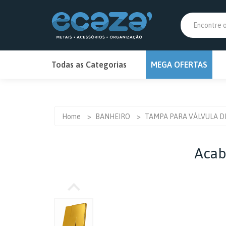
PRIM
PRIM
Todas as Categorias
MEGA OFERTAS
MEGA OFERTAS
ANTIMOFO
Home
>
BANHEIRO
>
TAMPA PARA VÁLVULA D
BANHEIRO
Acab
BAR
BRINQUEDOS E HOBBIES
CAMPING E CHURRASCO
CARREGADOR DE BATERIA