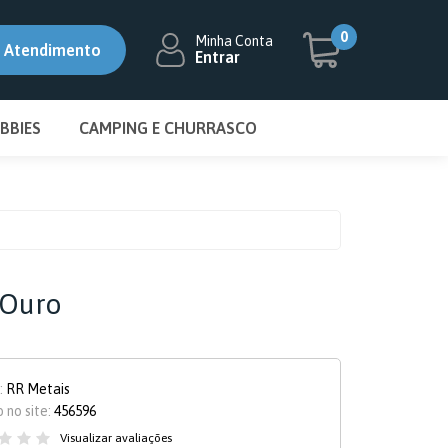
5% OFF
5% OFF
0
Minha Conta
Atendimento
Entrar
BBIES
CAMPING E CHURRASCO
-1693
6-9049
DISMAT
BIFETEIRA DISCO
ecaza.com.br
ESMALTADO
CHURRASQUEIRA
CONJUNTO GARFO E FACA
 Ouro
ESPETO
FOGAREIRO
:
RR Metais
GRELHA
 no site:
456596
Visualizar avaliações