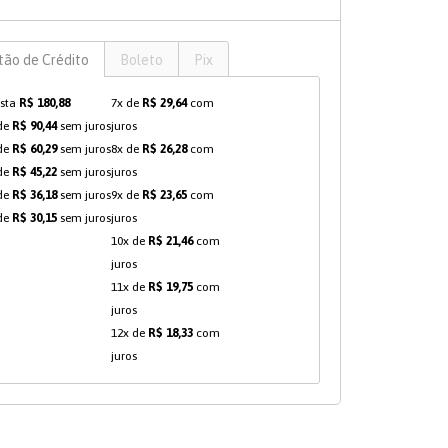
tão de Crédito
Boleto
Pix
ista
R$ 180,88
7x de
R$ 29,64
com
de
R$ 90,44
sem juros
juros
de
R$ 60,29
sem juros
8x de
R$ 26,28
com
de
R$ 45,22
sem juros
juros
de
R$ 36,18
sem juros
9x de
R$ 23,65
com
de
R$ 30,15
sem juros
juros
10x de
R$ 21,46
com
juros
11x de
R$ 19,75
com
juros
12x de
R$ 18,33
com
juros