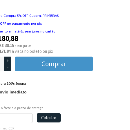
ira Compra 5% OFF Cupom: PRIMEIRAS
 OFF no pagamento por pix
nto em até 6x sem juros no cartão
180,88
R$ 30,15
sem juros
171,84
à vista no boleto ou pix
+
Comprar
-
nvio imediato
 o frete e o prazo de entrega.
Calcular
i meu CEP