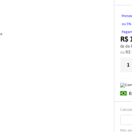
KIT DE ACESSORIO PARA
BANHEIRO
Prime
PORTA PAPEL HIGIÊNICO
ou 5%
BANDEJA
Pagame
R$ 
ESCOVA SANITARIA
6x de 
ou
R$ 
PORTA PAPEL HIGIÊNICO DE
CHÃO
FIXAÇAO POR ADESIVO
TECNOLOGIA 3M
PORTA COTONETE /
ALGODÃO
E
CABIDE GANCHO
Calcule
FIXAÇÃO POR VENTOSA
ESPELHO ANTIEMBAÇANTE
Não se