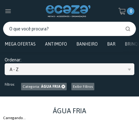
0
MEGA OFERTAS
ANTIMOFO
BANHEIRO
BAR
BRINQ
Ordenar:
A - Z
Filtros:
Categoria:
ÁGUA FRIA
Exibir Filtros
ÁGUA FRIA
Carregando...