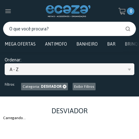
0
MEGA OFERTAS
ANTIMOFO
BANHEIRO
BAR
BRINQ
Ordenar:
A - Z
Filtros:
Categoria:
DESVIADOR
Exibir Filtros
DESVIADOR
Carregando...