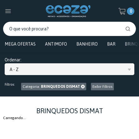
0
MEGA OFERTAS
ANTIMOFO
BANHEIRO
BAR
BRINQ
Ordenar:
A - Z
Filtros:
Categoria:
BRINQUEDOS DISMAT
Exibir Filtros
BRINQUEDOS DISMAT
Carregando...