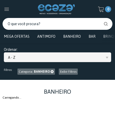
0
MEGA OFERTAS
ANTIMOFO
BANHEIRO
BAR
BRINQ
Ordenar:
A - Z
Filtros:
Categoria:
BANHEIRO
Exibir Filtros
BANHEIRO
Carregando...